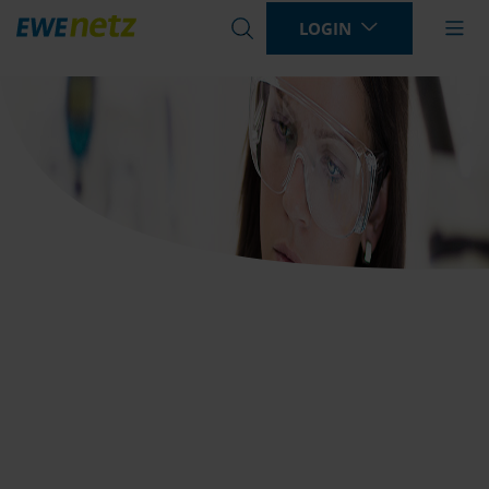
LOGIN
Bitte
geben
Sie
einen
Suchbegriff
ein