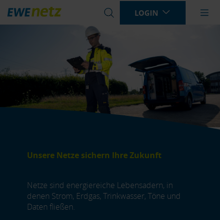
LOGIN
Bitte
geben
Sie
einen
Suchbegriff
ein
Unsere Netze sichern Ihre Zukunft
Netze sind energiereiche Lebensadern, in
denen Strom, Erdgas, Trinkwasser, Töne und
Daten fließen.