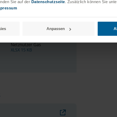
nden Sie auf der
Datenschutzseite
. Zusätzlich können Sie unt
mpressum
ies
Anpassen
A
Muster
Kontaktdatenblatt
Netznutzer Gas
XLSX 15 KB
s