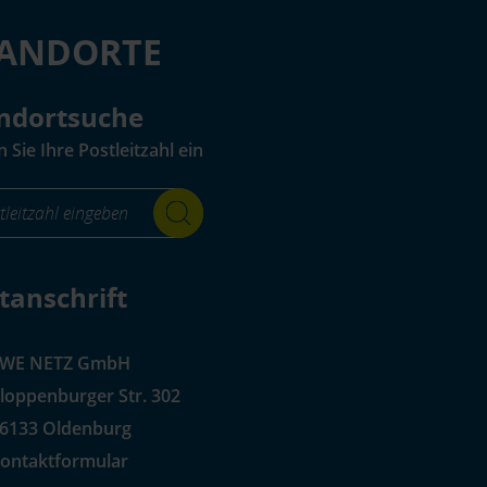
TANDORTE
ndortsuche
 Sie Ihre Postleitzahl ein
r_standortsuche_Label-
_aria_label
tanschrift
EWE NETZ GmbH
loppenburger Str. 302
6133 Oldenburg
ontaktformular