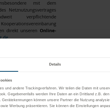
 insbesondere mit dem
des Netznutzungsvertrages
it verpflichtende
 Kooperationsvereinbarung
ten direkt unseren
Online-
z.de
gsverhältnis anfallenden
nach den Vorgaben der
Details
rbeitet.
Es gilt die
GmbH gemäß Art. 13 und 14
ter folgender PDF:
Cookies
DSGVO%20(3).pdf
s und andere Tracking­verfahren. Wir teilen die Daten mit unser
k. Gegebenenfalls werden Ihre Daten an ein Drittland z.B. den
.B. Gerätekennungen können unsere Partner die Nutzung analysie
sowie Werbung präsentieren. Sie können die Einstellungen anpa