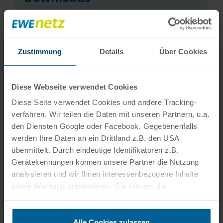
Meldung zum selbstverbrauchten Strom
in 2025
PDF 736 KB
Zustimmung
Details
Über Cookies
Hinweise (FAQ) zum Meldeformular 2025
PDF 233 KB
Diese Webseite verwendet Cookies
Meldeformular unterjährige
Privilegierung von Letztverbrauchern
Diese Seite verwendet Cookies und andere Tracking­
(2026)
PDF 1,3 MB
verfahren. Wir teilen die Daten mit unseren Partnern, u.a.
den Diensten Google oder Facebook. Gegebenenfalls
Netznutzungsvertrag Strom
werden Ihre Daten an ein Drittland z.B. den USA
PDF 136 KB
übermittelt. Durch eindeutige Identifikatoren z.B.
Muster Kontaktdatenblatt Netznutzer
Gerätekennungen können unsere Partner die Nutzung
Strom
XLSX 15 KB
analysieren und wir Ihnen interessenbezogene Inhalte
sowie Werbung präsentieren. Sie können die
Einstellungen anpassen oder ablehnen. Unsere Hinweise
zum Datenschutz finden Sie auf der
Datenschutzseite
.
Zusätzlich können Sie unter folgendem Link das
Alle Cookies zulassen