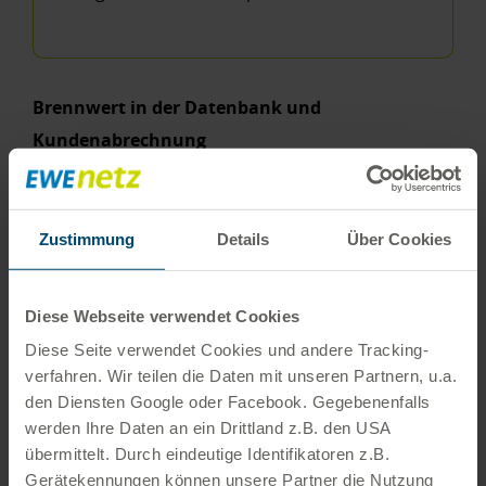
Brennwert in der Datenbank und
Kundenabrechnung
Wir teilen unsere Netze u. a. für die Abrechnung in
kleinere Bezirke auf, für die monatlich Brennwerte
ermittelt werden – diese finden Sie in der Abfrage
Zustimmung
Details
Über Cookies
oben. Für Haushalts- und Kleingewerbekunden
rechnen wir diese dann in einen Jahreswert um,
Diese Webseite verwendet Cookies
den Sie in der Regel auf der Jahresabrechnung
Diese Seite verwendet Cookies und andere Tracking­
Ihres Lieferanten finden. Die Daten können daher
verfahren. Wir teilen die Daten mit unseren Partnern, u.a.
voneinander abweichen.
den Diensten Google oder Facebook. Gegebenenfalls
werden Ihre Daten an ein Drittland z.B. den USA
übermittelt. Durch eindeutige Identifikatoren z.B.
Haftungs- und Gewährleistungsausschluss
Gerätekennungen können unsere Partner die Nutzung