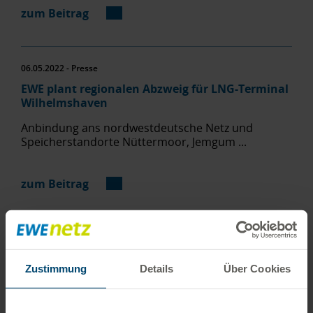
zum Beitrag
06.05.2022 - Presse
EWE plant regionalen Abzweig für LNG-Terminal
Wilhelmshaven
Anbindung ans nordwestdeutsche Netz und
Speicherstandorte Nüttermoor, Jemgum ...
zum Beitrag
26.05.2020 - Presse
Wegenutzung für Ludwigsfelde besiegelt
Zustimmung
Details
Über Cookies
EWE-Tochter ENRO betreibt auch zukünftig Erdgas-
und Stromnetz im Industriepark