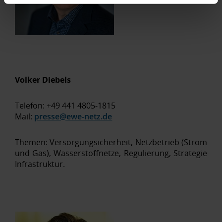
Volker Diebels
Telefon: +49 441 4805-1815
Mail:
presse@ewe-netz.de
Themen: Versorgungsicherheit, Netzbetrieb (Strom
und Gas), Wasserstoffnetze, Regulierung, Strategie
Infrastruktur.