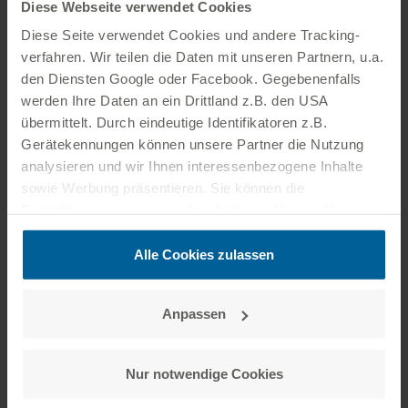
Diese Webseite verwendet Cookies
zum Beitrag
Diese Seite verwendet Cookies und andere Tracking­
verfahren. Wir teilen die Daten mit unseren Partnern, u.a.
den Diensten Google oder Facebook. Gegebenenfalls
werden Ihre Daten an ein Drittland z.B. den USA
‹
›
1
2
3
übermittelt. Durch eindeutige Identifikatoren z.B.
Gerätekennungen können unsere Partner die Nutzung
analysieren und wir Ihnen interessenbezogene Inhalte
sowie Werbung präsentieren. Sie können die
Pressekontakte
Einstellungen anpassen oder ablehnen. Unsere Hinweise
zum Datenschutz finden Sie auf der
Datenschutzseite
.
Zusätzlich können Sie unter folgendem Link das
Alle Cookies zulassen
Impressum aufrufen:
zum Impressum
Anpassen
Nur notwendige Cookies