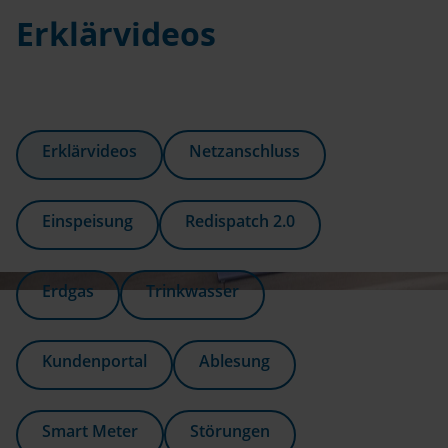
Erklärvideos
Erklärvideos
Netzanschluss
Einspeisung
Redispatch 2.0
Erdgas
Trinkwasser
Kundenportal
Ablesung
Smart Meter
Störungen