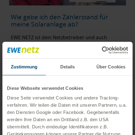
Wie gebe ich den Zählerstand für
meine Solaranlage ab?
EWE NETZ ist dein Netzbetreiber und auch
für deinen Zähler und eingespeisten Strom
verantwortlich – einmal im Jahr müssen wir
daher den Zählerstand deiner Solaranlage
ermitteln. Euren Zählerstand könnt Ihr uns
Zustimmung
Details
Über Cookies
ganz einfach über unser
Zählerstandsformular
mitteilen.
Diese Webseite verwendet Cookies
Diese Seite verwendet Cookies und andere Tracking­
verfahren. Wir teilen die Daten mit unseren Partnern, u.a.
den Diensten Google oder Facebook. Gegebenenfalls
werden Ihre Daten an ein Drittland z.B. den USA
übermittelt. Durch eindeutige Identifikatoren z.B.
Gerätekennungen können unsere Partner die Nutzung