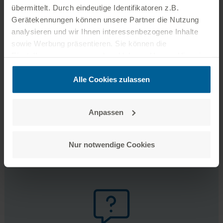
übermittelt. Durch eindeutige Identifikatoren z.B.
Gerätekennungen können unsere Partner die Nutzung
analysieren und wir Ihnen interessenbezogene Inhalte
sowie Werbung präsentieren. Sie können die
Einstellungen anpassen oder ablehnen. Unsere Hinweise
Downloads
zum Datenschutz finden Sie auf der
Datenschutzseite
.
Zusätzlich können Sie unter folgendem Link das
Alle Cookies zulassen
Impressum aufrufen:
zum Impressum
Leitungs- und Netzausbau
PDF 919 KB
Anpassen
Nur notwendige Cookies