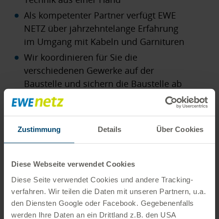
Als kompetenter Partner verfügt EWE
NETZ über jahrzehntelange Erfahrung
im Umgang mit Kabeln und Garnituren
Wir koordinieren für Sie die
verschiedenen Gewerke auf der
Baustelle und sichern die Baustelle ab
Zustimmung
Details
Über Cookies
Melden Sie sich gern.
Für den Kontakt mit uns können Sie gern
Diese Webseite verwendet Cookies
unser Onlineformular nutzen
Diese Seite verwendet Cookies und andere Tracking­
verfahren. Wir teilen die Daten mit unseren Partnern, u.a.
den Diensten Google oder Facebook. Gegebenenfalls
Kontakt
werden Ihre Daten an ein Drittland z.B. den USA