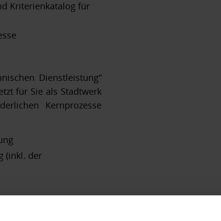
 Kriterienkatalog für
esse
nischen Dienstleistung“
tzt für Sie als Stadtwerk
rderlichen Kernprozesse
ung
 (inkl. der
ationen zur Ausführung
e