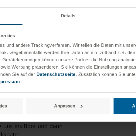
Details
unseren umfangreichen
Cookies
rteilnetzbetreibers EWE
s und andere Tracking­verfahren. Wir teilen die Daten mit unser
management-Einsätzen
k. Gegebenenfalls werden Ihre Daten an ein Drittland z.B. den
ze)
.B. Gerätekennungen können unsere Partner die Nutzung analysie
sowie Werbung präsentieren. Sie können die Einstellungen anpa
ull-Service-
nden Sie auf der
Datenschutzseite
. Zusätzlich können Sie unt
mpressum
edispatch-Prozesse durch
ir versorgen Sie mit
orlagen für Ihre
ies
Anpassen
A
e uns ins Boot und dann
dispatch.