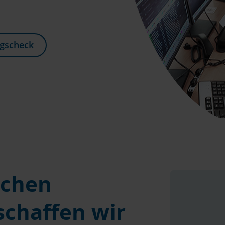
ngscheck
schen
schaffen wir