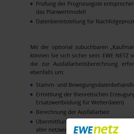
Prüfung der Prognosegüte entsprechend
das Planwertmodell
Datenbereitstellung für Nachfolgeproz
Mit der optional zubuchbaren „Kaufmän
können Sie sich sicher sein: EWE NETZ se
die zur Ausfallarbeitsberechnung erfo
ebenfalls um:
Stamm- und Bewegungsdatenbehandl
Ermittlung der theoretischen Erzeugung
Ersatzwertbildung für Wetterdaten)
Berechnung der Ausfallarbeit
Übermittlung der notwendigen Inform
aller netzwirtschaftlichen Folgeprozess