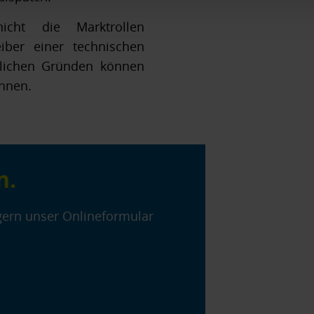
ht die Marktrollen
eiber einer technischen
tlichen Gründen können
ennen.
n.
gern unser Onlineformular