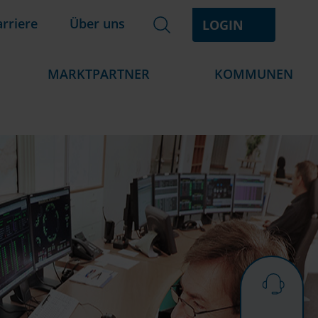
rriere
Über uns
Bitte
LOGIN
geben
Sie
MARKTPARTNER
KOMMUNEN
einen
Suchbegriff
ein