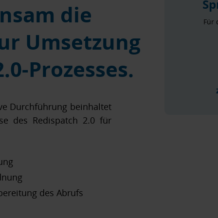
Sp
insam die
Für 
zur Umsetzung
.0-Prozesses.
ve Durchführung beinhaltet
sse des Redispatch 2.0 für
ung
dnung
reitung des Abrufs