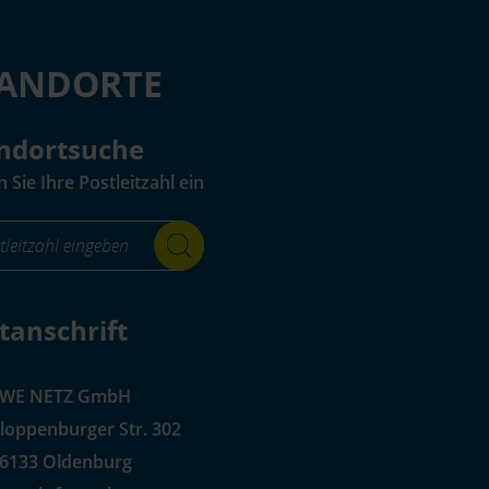
TANDORTE
ndortsuche
 Sie Ihre Postleitzahl ein
r_standortsuche_Label-
_aria_label
tanschrift
EWE NETZ GmbH
loppenburger Str. 302
6133 Oldenburg