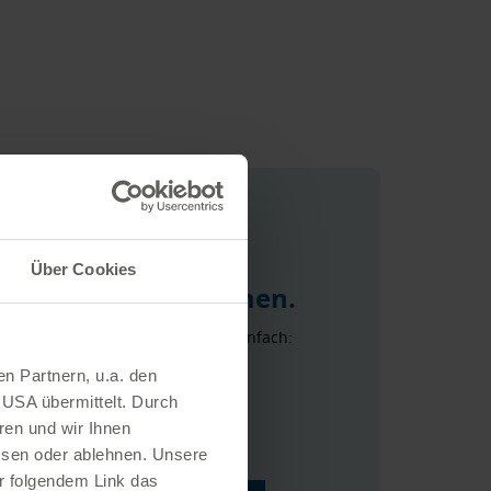
Über Cookies
rechen wir zusammen.
den Kontakt mit uns wählen Sie einfach:
en Partnern, u.a. den
0441 4808-0
 USA übermittelt. Durch
ren und wir Ihnen
ssen oder ablehnen. Unsere
er folgendem Link das
zum Kontaktformular