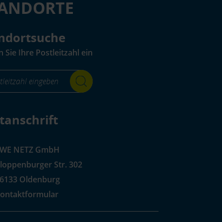
TANDORTE
ndortsuche
 Sie Ihre Postleitzahl ein
r_standortsuche_Label-
_aria_label
tanschrift
EWE NETZ GmbH
loppenburger Str. 302
6133 Oldenburg
ontaktformular