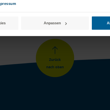
mpressum
Vertrag widerrufen
ies
Anpassen
A
Zurück
nach oben