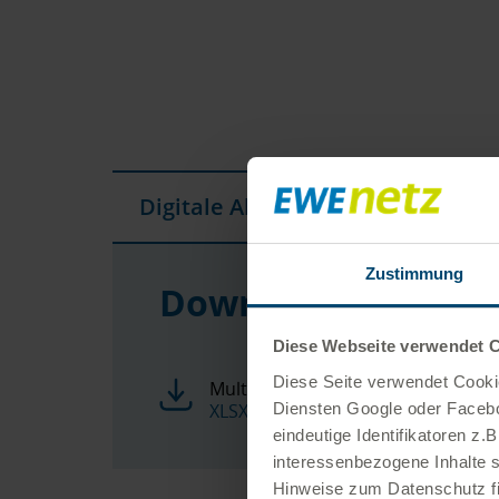
Digitale Ablesung
Zustimmung
Downloads
Diese Webseite verwendet 
Diese Seite verwendet Cookie
Multi-Ablesung
Diensten Google oder Faceboo
XLSX 12 KB
eindeutige Identifikatoren z
interessenbezogene Inhalte 
Hinweise zum Datenschutz fi