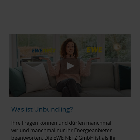
Diese Themen sind bei Ihrem Energieanbieter
:
richtig aufgehoben
Ihre Energieabrechnung
Ihre Zählerstände – Abgabe oder Korrektur
Ihr Tarif oder Vertrag bei Ihrem
Energieanbieter
Ihr Wechsel zu einem neuen Anbieter – An-
oder Abmeldung
Was ist Unbundling?
Ihre Fragen können und dürfen manchmal
wir und manchmal nur Ihr Energieanbieter
beantworten. Die EWE NETZ GmbH ist als Ihr