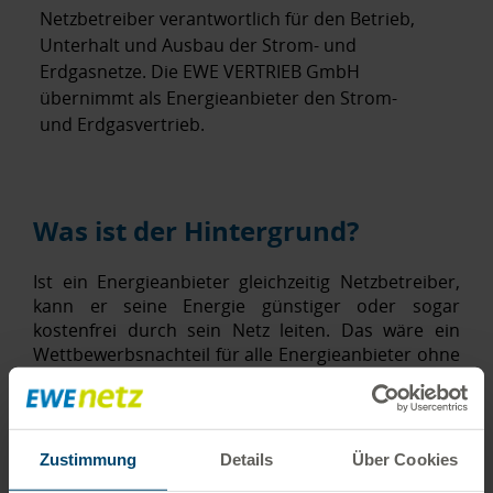
Netzbetreiber verantwortlich für den Betrieb,
Unterhalt und Ausbau der Strom- und
Erdgasnetze. Die EWE VERTRIEB GmbH
übernimmt als Energieanbieter den Strom-
und Erdgasvertrieb.
Was ist der Hintergrund?
Ist ein Energieanbieter gleichzeitig Netzbetreiber,
kann er seine Energie günstiger oder sogar
kostenfrei durch sein Netz leiten. Das wäre ein
Wettbewerbsnachteil für alle Energieanbieter ohne
eigenes Netz. Um das zu vermeiden, hat der
Gesetzgeber das Unbundling eingeführt. Hierbei
geht es also um Fairness auf dem Energiemarkt.
Zustimmung
Details
Über Cookies
Daher haben Sie heute bei EWE mit zwei