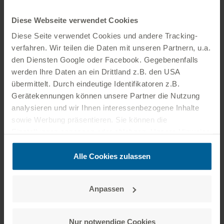
Unternehmen Kontakt: Die EWE NETZ GmbH ist als
Ihr Netzbetreiber verantwortlich für den Betrieb,
Diese Webseite verwendet Cookies
Unterhalt und Ausbau der Strom- und
Diese Seite verwendet Cookies und andere Tracking­
Erdgasnetze. Die EWE VERTRIEB GmbH übernimmt
verfahren. Wir teilen die Daten mit unseren Partnern, u.a.
als Energieanbieter den Strom- und
den Diensten Google oder Facebook. Gegebenenfalls
Erdgasvertrieb. Die früher gemeinsamen
werden Ihre Daten an ein Drittland z.B. den USA
Datenbanken und Abrechnungssysteme sind
heute komplett getrennt. Es dürfen auch nur noch
übermittelt. Durch eindeutige Identifikatoren z.B.
bestimmte Daten weitergeleitet werden – alles
Gerätekennungen können unsere Partner die Nutzung
streng gesetzlich geregelt.
analysieren und wir Ihnen interessenbezogene Inhalte
sowie Werbung präsentieren. Sie können die
Einstellungen anpassen oder ablehnen. Unsere Hinweise
Für Sie bedeutet das: Sie erhalten manchmal Post
zum Datenschutz finden Sie auf der
Datenschutzseite
.
zu einem Thema von zwei Unternehmen. Zu Ihrem
Zusätzlich können Sie unter folgendem Link das
Alle Cookies zulassen
Energievertrag gesellt sich heute ein
Impressum aufrufen:
zum Impressum
Netznutzungsvertrag. Ihren Zählerstand teilen Sie
Anpassen
beiden Unternehmen mit. Ihre Fragen können und
dürfen manchmal wir und manchmal nur Ihr
Nur notwendige Cookies