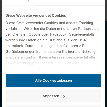
nach oben
Diese Webseite verwendet Cookies
Diese Seite verwendet Cookies und andere Tracking­
verfahren. Wir teilen die Daten mit unseren Partnern, u.a.
den Diensten Google oder Facebook. Gegebenenfalls
werden Ihre Daten an ein Drittland z.B. den USA
übermittelt. Durch eindeutige Identifikatoren z.B.
KONTAKT
Gerätekennungen können unsere Partner die Nutzung
analysieren und wir Ihnen interessenbezogene Inhalte
sowie Werbung präsentieren. Sie können die
Kontaktformular
Einstellungen anpassen oder ablehnen. Unsere Hinweise
zum Datenschutz finden Sie auf der
Datenschutzseite
.
Erdgasumstellung
Zusätzlich können Sie unter folgendem Link das
Alle Cookies zulassen
Impressum aufrufen:
zum Impressum
Zählerstand mitteilen
Anpassen
SERVICENUMMER