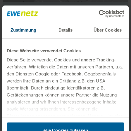
Externe Inhalte aktivieren
An dieser Stelle wird eine interaktive Karte eines
Zustimmung
Details
Über Cookies
externen Anbieters eingebunden. Ich bin damit
einverstanden, dass mir externe Inhalte angezeigt
Diese Webseite verwendet Cookies
werden. Damit können persönliche Daten an
Diese Seite verwendet Cookies und andere Tracking­
Drittplattformen übermittelt werden. Mehr dazu in
verfahren. Wir teilen die Daten mit unseren Partnern, u.a.
unserer
Datenschutzerklärung
.
den Diensten Google oder Facebook. Gegebenenfalls
werden Ihre Daten an ein Drittland z.B. den USA
übermittelt. Durch eindeutige Identifikatoren z.B.
Gerätekennungen können unsere Partner die Nutzung
Kartendienst ist deaktiviert
analysieren und wir Ihnen interessenbezogene Inhalte
sowie Werbung präsentieren. Sie können die
Einstellungen anpassen oder ablehnen. Unsere Hinweise
zum Datenschutz finden Sie auf der
Datenschutzseite
.
Zusätzlich können Sie unter folgendem Link das
Alle Cookies zulassen