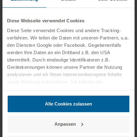
Anlagen technisch
Diese Webseite verwendet Cookies
fernsteuerbar sind,
Diese Seite verwendet Cookies und andere Tracking­
Leistungsreduzierungen
verfahren. Wir teilen die Daten mit unseren Partnern, u.a.
zuverlässig umgesetzt
den Diensten Google oder Facebook. Gegebenenfalls
werden,
werden Ihre Daten an ein Drittland z.B. den USA
und gesetzliche Vorgaben
übermittelt. Durch eindeutige Identifikatoren z.B.
Gerätekennungen können unsere Partner die Nutzung
eingehalten werden.
analysieren und wir Ihnen interessenbezogene Inhalte
sowie Werbung präsentieren. Sie können die
Einstellungen anpassen oder ablehnen. Unsere Hinweise
zum Datenschutz finden Sie auf der
Datenschutzseite
.
Redispatch 2.0
Zusätzlich können Sie unter folgendem Link das
Alle Cookies zulassen
Impressum aufrufen:
zum Impressum
Redispatch 2.0 sorgt dafür, dass
Anpassen
Stromerzeugung und Stromnetz besser
aufeinander abgestimmt werden, damit das